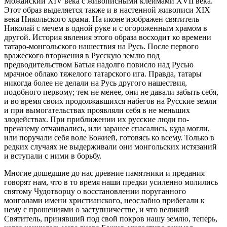
Можайский XIV века с живописными клеймами XVII века.
Этот образ выделяется также и в настенной живописи XIX
века Никольского храма. На иконе изображен святитель
Николай с мечем в одной руке и с огороженным храмом в
другой. История явления этого образа восходит ко времени
татаро-монгольского нашествия на Русь. После первого
вражеского вторжения в Русскую землю под
предводительством Батыя надолго повисло над Русью
мрачное облако тяжелого татарского ига. Правда, татары
никогда более не делали на Русь другого нашествия,
подобного первому; тем не менее, они не давали забыть себя,
и во время своих продолжавшихся набегов на Русские земли
и при вымогательствах проявляли себя в не меньших
злодействах. При приближении их русские люди по-
прежнему отчаивались, или заранее спасались, куда могли,
или поручали себя воле Божией, готовясь ко всему. Только в
редких случаях не выдерживали они монгольских истязаний
и вступали с ними в борьбу.
Многие дошедшие до нас древние памятники и предания
говорят нам, что в то время наши предки усиленно молились
святому Чудотворцу о восстановлении поруганного
монголами имени христианского, неослабно прибегали к
нему с прошениями о заступничестве, и что великий
Святитель, принявший под свой покров нашу землю, теперь,