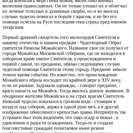
когда кончилась мера гнева Божия, милостиво внимал
молитвам православных. Он не только утешал их и облегчал
их личные телесные и душевные скорби, но и во многих
случаях чудесно помогал в борьбе с врагом, и не без его
помощи исчезла на Руси последняя тень страха пред именем
татарским.
Первый древний свидетель того милосердия Святителя к
нашему отечеству и нашим предкам - Чудотворный Образ
святителя Николы Можайского. Название свое он получил от
города Можайска Московской губернии, где он находился в
соборном храме имени Святителя, а происхождением и
первой славой, по преданию, обязан следующему случаю
чудесной помощи Святителя этому городу. Предание забыло
точное время события. Но известно, что происхождение
Можайского образа восходит по крайней мере к XIV веку,
если не раньше. Задумали однажды, - говорит предание, -
враги напасть на Можайск. Тогда явилось дивное знамение. В
ободрение жителям Можайска и на страх врагам Святитель
Николай чудесно показался в грозном виде - стоящим в
воздухе над собором, держа в одной руке меч, а в другой
изображение обнесенного крепостью храма. Неприятель так
устрашен был этим видением, что снял осаду и бежал - к
удивлению и радости осажденных. Тогда-то и создали
благочестивые граждане почитаемое ныне резное