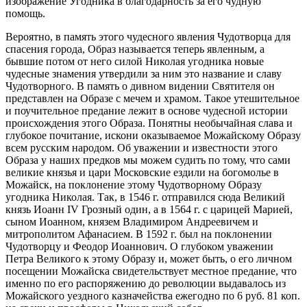
изображение Угодника в благодарность за его чудную
помощь.
Вероятно, в память этого чудесного явления Чудотворца для
спасения города, Образ называется теперь явленным, а
бывшие потом от него силой Николая угодника новые
чудесные знамения утвердили за ним это название и славу
Чудотворного. В память о дивном видении Святителя он
представлен на Образе с мечем и храмом. Такое утешительное
и поучительное предание лежит в основе чудесной истории
происхождения этого Образа. Понятны необычайная слава и
глубокое почитание, искони оказываемое Можайскому Образу
всем русским народом. Об уважении и известности этого
Образа у наших предков мы можем судить по тому, что сами
великие князья и цари Московские ездили на богомолье в
Можайск, на поклонение этому Чудотворному Образу
угодника Николая. Так, в 1546 г. отправился сюда Великий
князь Иоанн IV Грозный один, а в 1564 г. с царицей Марией,
сыном Иоанном, князем Владимиром Андреевичем и
митрополитом Афанасием. В 1592 г. был на поклонении
Чудотворцу и Феодор Иоаннович. О глубоком уважении
Петра Великого к этому Образу и, может быть, о его личном
посещении Можайска свидетельствует местное предание, что
именно по его распоряжению до революции выдавалось из
Можайского уездного казначейства ежегодно по 6 руб. 81 коп.