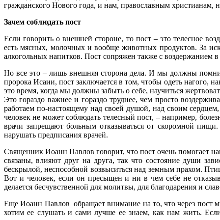
гражданского Нового года, и нам, православным христианам, 
Зачем соблюдать пост
Если говорить о внешней стороне, то пост – это телесное во
есть мясных, молочных и вообще животных продуктов. За иск
алкогольных напитков. Пост сопряжен также с воздержанием в
Но все это – лишь внешняя сторона дела. И мы должны помни
пророка Исаии, пост заключается в том, чтобы одеть нагого, 
это время, когда мы должны забыть о себе, научиться жертвов
Это гораздо важнее и гораздо труднее, чем просто воздержив
работаем по-настоящему над своей душой, над своим сердцем
человек не может соблюдать телесный пост, – например, болез
врачи запрещают больным отказываться от скоромной пищи.
нарушать предписания врачей.
Священник Иоанн Павлов говорит, что пост очень помогает нам
связаны, влияют друг на друга, так что состояние души зав
бескрылой, неспособной возвыситься над земным прахом. Птица 
Вот и человек, если он пресыщен и ни в чем себе не отказы
делается бесчувственной для молитвы, для благодарения и сла
Еще Иоанн Павлов обращает внимание на то, что через пост м
хотим ее слушать и сами лучше ее знаем, как нам жить. Ес