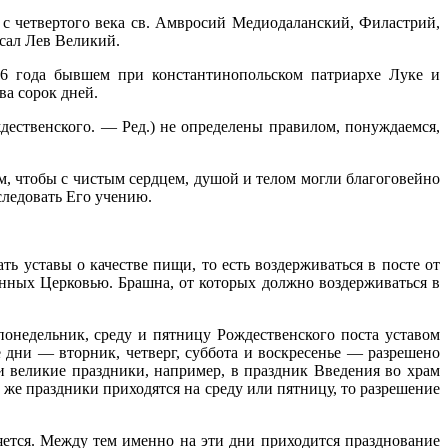
 с четвертого века св. Амвросий Медиодаланский, Филастрий,
сал Лев Великий.
66 года бывшем при константинопольском патриархе Луке и
а сорок дней.
ждественского. — Ред.) не определены правилом, понуждаемся,
м, чтобы с чистым сердцем, душой и телом могли благоговейно
следовать Его учению.
ь уставы о качестве пищи, то есть воздерживаться в посте от
щенных Церковью. Брашна, от которых должно воздерживаться в
понедельник, среду и пятницу Рождественского поста уставом
е дни — вторник, четверг, суббота и воскресенье — разрешено
и великие праздники, например, в праздник Введения во храм
 же праздники приходятся на среду или пятницу, то разрешение
вляется. Между тем именно на эти дни приходится празднование