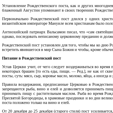
Установление Рождественского поста, как и других многодне
блаженный Августин упоминают в своих творениях Рождественс
Первоначально Рождественский пост длился у одних христ
византийском императоре Мануиле всем христианам было поло
Антиохийский патриарх Вальсамон писал, что «сам святейший 
однако, последовать неписаному церковному преданию и долже
Рождественский пост установлен для того, чтобы мы ко дню Р
встретить явившегося в мир Сына Божия и чтобы, кроме обычн
Питание в Рождественский пост
Устав Церкви учит, от чего следует воздерживаться во время
некоторых брашен [то есть еды, пищи. — Ред.], не как от ск
посты, суть: мясо, сыр, коровье масло, молоко, яйца, а иногда 
Правила воздержания, предписанные Церковью в Рождественск
запрещаются рыба, вино и елей и дозволяется принимать пищу
принимать пищу с растительным маслом. Рыба во время Рожде
Пресвятой Богородицы, в храмовые праздники и во дни великих
поста положено только на вино и елей.
От 20 декабря до 25 декабря (старого стиля) пост усиливаетс