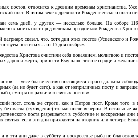
вных постов, относится к древним временам христианства. Уже
кий пост. В пятом веке о древности Рождественского поста пи
иан семь дней, у других — несколько больше. На соборе 11
жено хранить пост пред великим праздником Рождества Христов
патриарх сказал, что, хотя дни этих постов (Успенского и Ро
нствуем поститься… от 15 дня ноября».
ождества Христова очистили себя покаянием, молитвою и посто
ых даров и жертв, принести Ему наше чистое сердце и желание 
 постов — «все благочестиво постящиеся строго должны соблюдат
верных (да не будет сего), а как от неприличных посту и запре
и рыба, смотря по различию святых постов».
ий пост, столь же строги, как и Петров пост. Кроме того, в 
 без масла (сухоядение) только после вечерни. В остальные ж
ственского поста разрешается в субботние и воскресные дни 
 святых, если эти дни приходятся на вторник или четверг. Если
я, и в эти дни даже в субботу и воскресенье рыба не благосло