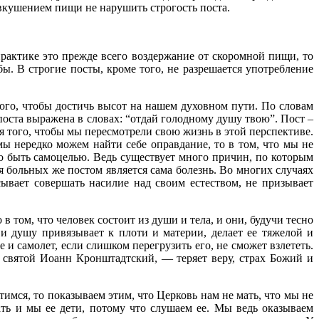
вкушением пищи не нарушить строгость поста.
практике это прежде всего воздержание от скоромной пищи, то
. В строгие посты, кроме того, не разрешается употребление
ого, чтобы достичь высот на нашем духовном пути. По словам
поста выражена в словах: “отдай голодному душу твою”. Пост –
я того, чтобы мы пересмотрели свою жизнь в этой перспективе.
мы нередко можем найти себе оправдание, то в том, что мы не
о быть самоцелью. Ведь существует много причин, по которым
я больных же постом является сама болезнь. Во многих случаях
вает совершать насилие над своим естеством, не призывает
том, что человек состоит из души и тела, и они, будучи тесно
 и душу привязывает к плоти и материи, делает ее тяжелой и
 и самолет, если слишком перегрузить его, не сможет взлететь.
т святой Иоанн Кронштадтский, — теряет веру, страх Божий и
мся, то показываем этим, что Церковь нам не мать, что мы не
ть и мы ее дети, потому что слушаем ее. Мы ведь оказываем