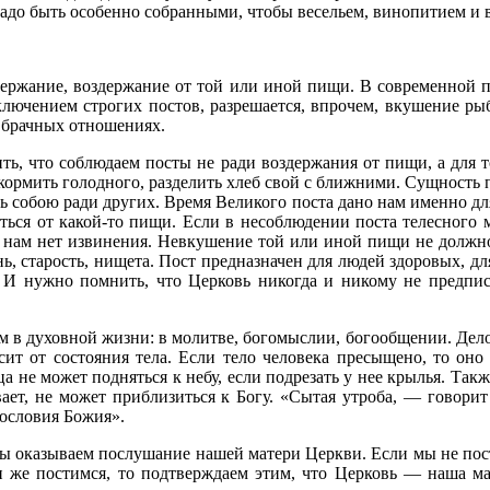
надо быть особенно собранными, чтобы весельем, винопитием и 
здержание, воздержание от той или иной пищи. В современной 
лючением строгих постов, разрешается, впрочем, вкушение рыбы
 брачных отношениях.
ть, что соблюдаем посты не ради воздержания от пищи, а для т
накормить голодного, разделить хлеб свой с ближними. Сущность 
ать собою ради других. Время Великого поста дано нам именно дл
аться от какой-то пищи. Если в несоблюдении поста телесного 
, нам нет извинения. Невкушение той или иной пищи не должн
нь, старость, нищета. Пост предназначен для людей здоровых, дл
 И нужно помнить, что Церковь никогда и никому не предписы
 в духовной жизни: в молитве, богомыслии, богообщении. Дело в 
исит от состояния тела. Если тело человека пресыщено, то оно
не может подняться к небу, если подрезать у нее крылья. Также
вает, не может приблизиться к Богу. «Сытая утроба, — говори
вословия Божия».
ы оказываем послушание нашей матери Церкви. Если мы не пости
ли же постимся, то подтверждаем этим, что Церковь — наша ма