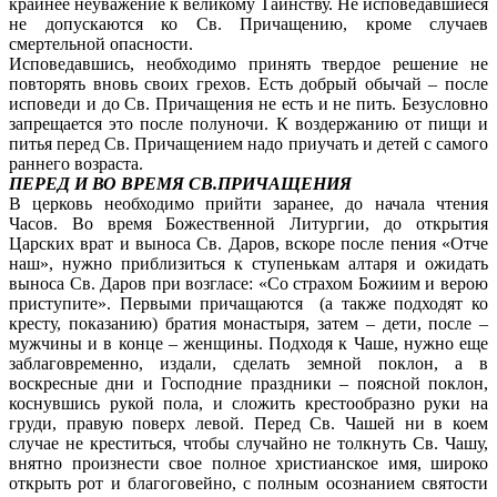
крайнее неуважение к великому Таинству. Не исповедавшиеся
не допускаются ко Св. Причащению, кроме случаев
смертельной опасности.
Исповедавшись, необходимо принять твердое решение не
повторять вновь своих грехов. Есть добрый обычай – после
исповеди и до Св. Причащения не есть и не пить. Безусловно
запрещается это после полуночи. К воздержанию от пищи и
питья перед Св. Причащением надо приучать и детей с самого
раннего возраста.
ПЕРЕД И ВО ВРЕМЯ СВ.ПРИЧАЩЕНИЯ
В церковь необходимо прийти заранее, до начала чтения
Часов. Во время Божественной Литургии, до открытия
Царских врат и выноса Св. Даров, вскоре после пения «Отче
наш», нужно приблизиться к ступенькам алтаря и ожидать
выноса Св. Даров при возгласе: «Со страхом Божиим и верою
приступите». Первыми причащаются (а также подходят ко
кресту, показанию) братия монастыря, затем – дети, после –
мужчины и в конце – женщины. Подходя к Чаше, нужно еще
заблаговременно, издали, сделать земной поклон, а в
воскресные дни и Господние праздники – поясной поклон,
коснувшись рукой пола, и сложить крестообразно руки на
груди, правую поверх левой. Перед Св. Чашей ни в коем
случае не креститься, чтобы случайно не толкнуть Св. Чашу,
внятно произнести свое полное христианское имя, широко
открыть рот и благоговейно, с полным осознанием святости