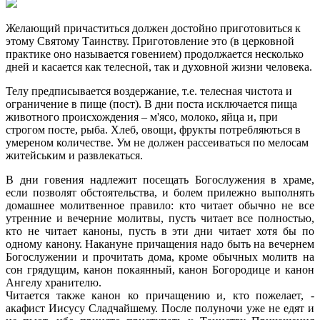
Желающий причаститься должен достойно приготовиться к
этому Святому Таинству. Приготовление это (в церковной
практике оно называется говением) продолжается несколько
дней и касается как телесной, так и духовной жизни человека.
Телу предписывается воздержание, т.е. телесная чистота и
ограничение в пище (пост). В дни поста исключается пища
животного происхождения – м'ясо, молоко, яйца и, при
строгом посте, рыба. Хлеб, овощи, фрукты потребляються в
умереном количестве. Ум не должен рассеиваться по мелосам
житейським и развлекаться.
В дни говения надлежит посещать Богослужения в храме,
если позволят обстоятельства, и болем прилежно выполнять
домашнее молитвенное правило: кто читает обычно не все
утренние и вечерние молитвы, пусть читает все полностью,
кто не читает каноны, пусть в эти дни читает хотя бы по
одному канону. Накануне причащения надо быть на вечернем
Богослужении и прочитать дома, кроме обычных молитв на
сон грядущим, канон покаянный, канон Богородице и канон
Ангелу хранителю.
Читается также канон ко причащению и, кто пожелает, -
акафист Иисусу Сладчайшему. После полуночи уже не едят и