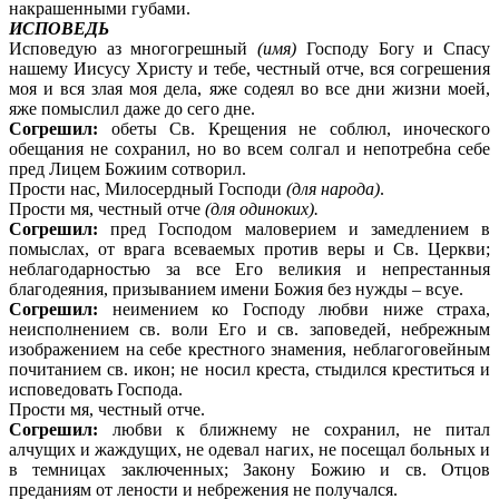
накрашенными губами.
ИСПОВЕДЬ
Исповедую аз многогрешный
(имя)
Господу Богу и Спасу
нашему Иисусу Христу и тебе, честный отче, вся согрешения
моя и вся злая моя дела, яже содеял во все дни жизни моей,
яже помыслил даже до сего дне.
Согрешил:
обеты Св. Крещения не соблюл, иноческого
обещания не сохранил, но во всем солгал и непотребна себе
пред Лицем Божиим сотворил.
Прости нас, Милосердный Господи
(для народа)
.
Прости мя, честный отче
(для одиноких).
Согрешил:
пред Господом маловерием и замедлением в
помыслах, от врага всеваемых против веры и Св. Церкви;
неблагодарностью за все Его великия и непрестанныя
благодеяния, призыванием имени Божия без нужды – всуе.
Согрешил:
неимением ко Господу любви ниже страха,
неисполнением св. воли Его и св. заповедей, небрежным
изображением на себе крестного знамения, неблагоговейным
почитанием св. икон; не носил креста, стыдился креститься и
исповедовать Господа.
Прости мя, честный отче.
Согрешил:
любви к ближнему не сохранил, не питал
алчущих и жаждущих, не одевал нагих, не посещал больных и
в темницах заключенных; Закону Божию и св. Отцов
преданиям от лености и небрежения не получался.