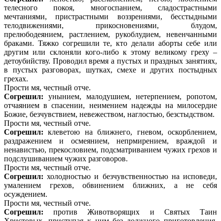
телесного покоя, многоспанием, сладострастными
мечтаниями, пристрастными воззрениями, бесстыдными
телодвижениями, прикосновениями, блудом,
прелюбодеянием, растлением, рукоблудием, невенчанными
браками. Тяжко согрешили те, кто делали аборты себе или
другим или склоняли кого-либо к этому великому греху –
детоубийству. Проводил время а пустых и праздных занятиях,
в пустых разговорах, шутках, смехе и других постыдных
грехах.
Прости мя, честный отче.
Согрешил:
унынием, малодушием, нетерпением, ропотом,
отчаянием в спасении, неимением надежды на милосердие
Божие, безчувствием, невежеством, наглостью, безстыдством.
Прости мя, честный отче.
Согрешил:
клеветою на ближнего, гневом, оскорблением,
раздражением и осмеянием, непрмирением, враждой и
ненавистью, прекословием, подсматриванием чужих грехов и
подслушиванием чужих разговоров.
Прости мя, честный отче.
Согрешил:
холодностью и безчувственностью на исповеди,
умалением грехов, обвинением ближних, а не себя
осуждением.
Прости мя, честный отче.
Согрешил:
против Животворящих и Святых Таин
Христовых, приступая к ним без должного приготовления,