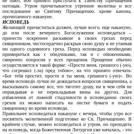
не пьют, ибо принято приступать к Таинству Причащения
натощак. Утром прочитывается утренние молитвы и все
последование ко Святому Причащению, кроме канона,
прочитанного накануне.
ИСПОВЕДЬ
Желающий причаститься должен, лучше всего, еще накануне,
до или после вечернего Богослужения исповедаться –
принести искреннее раскаяние в своих грехах перед
священником, чистосердечно раскрыв свою душу и не утаивая
ни одного содеянного греха. Перед исповедью необходимо
примириться как с обидчиками, так и с обиженными,
смиренно попросив у всех прощения. Прощение обычно
осуществляется в такой форме: «Прости меня, грешного (-ую),
что согрешил (-ла) пред тобою», на что принято отвечать:
«Бог тебя простит, прости и ты меня, грешного (-ую)». Во
время исповеди лучше не дожидаться вопросов священника, а
высказывать самому все, что тяготит душу, ни в чем себя не
оправдывая и не перекладывая вины на других. Для
избавления от ложной стыдливости в исповедании своих
грехов их можно написать на листке бумаги и подать
священнику во время исповеди.
Правильнее исповедаться накануне с вечера, чтобы утро все
посвятить молитвенной подготовке ко Св. Причащению. В
крайнем случае, можно исповедаться и утром, но приходить
на исповедь, когда Божественная Литургия уже началась, - это