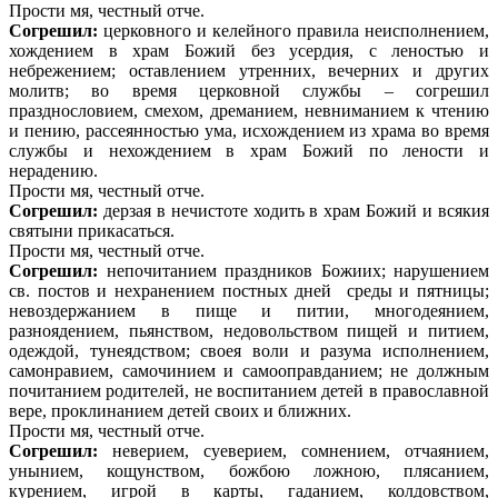
Прости мя, честный отче.
Согрешил:
церковного и келейного правила неисполнением,
хождением в храм Божий без усердия, с леностью и
небрежением; оставлением утренних, вечерних и других
молитв; во время церковной службы – согрешил
празднословием, смехом, дреманием, невниманием к чтению
и пению, рассеянностью ума, исхождением из храма во время
службы и нехождением в храм Божий по лености и
нерадению.
Прости мя, честный отче.
Согрешил:
дерзая в нечистоте ходить в храм Божий и всякия
святыни прикасаться.
Прости мя, честный отче.
Согрешил:
непочитанием праздников Божиих; нарушением
св. постов и нехранением постных дней среды и пятницы;
невоздержанием в пище и питии, многодеянием,
разноядением, пьянством, недовольством пищей и питием,
одеждой, тунеядством; своея воли и разума исполнением,
самонравием, самочинием и самооправданием; не должным
почитанием родителей, не воспитанием детей в православной
вере, проклинанием детей своих и ближних.
Прости мя, честный отче.
Согрешил:
неверием, суеверием, сомнением, отчаянием,
унынием, кощунством, божбою ложною, плясанием,
курением, игрой в карты, гаданием, колдовством,