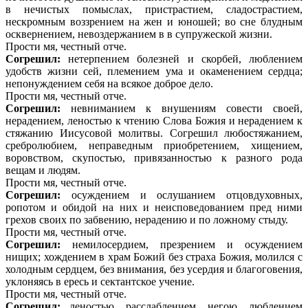
в нечистых помыслах, пристрастием, сладострастием,
нескромным воззрением на жен и юношей; во сне блудным
осквернением, невоздержанием в в супружеской жизни.
Прости мя, честный отче.
Согрешил:
нетерпением болезней и скорбей, люблением
удобств жизни сей, племением ума и окаменением сердца;
непонуждением себя на всякое доброе дело.
Прости мя, честный отче.
Согрешил:
невниманием к внушениям совести своей,
нерадением, леностью к чтению Слова Божия и нерадением к
стяжанию Иисусовой молитвы. Согрешил любостяжанием,
сребролюбием, неправедным приобретением, хищением,
воровством, скупостью, привязанностью к разного рода
вещам и людям.
Прости мя, честный отче.
Согрешил:
осуждением и ослушанием отцовдуховных,
ропотом и обидой на них и неисповедованием пред ними
грехов своих по забвению, нерадению и по ложному стыду.
Прости мя, честный отче.
Согрешил:
немилосердием, презрением и осуждением
нищих; хождением в храм Божий без страха Божия, молился с
холодным сердцем, без внимания, без усердия и благоговения,
уклоняясь в ересь и сектантское учение.
Прости мя, честный отче.
Согрешил:
леностью, расслаблением, негою, люблением