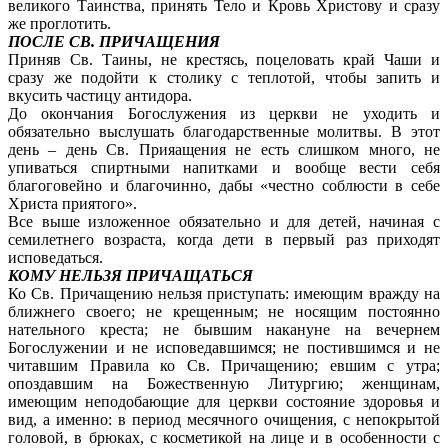
великого Таинства, принять Тело и Кровь Христову и сразу
же проглотить.
ПОСЛЕ СВ. ПРИЧАЩЕНИЯ
Приняв Св. Таины, не крестясь, поцеловать край Чаши и
сразу же подойти к столику с теплотой, чтобы запить и
вкусить частицу антидора.
До окончания Богослужения из церкви не уходить и
обязательно выслушать благодарственные молитвы. В этот
день – день Св. Прияащения не есть слишком много, не
упиваться спиртными напитками и вообще вести себя
благоговейно и благочинно, дабы «честно соблюсти в себе
Христа приятого».
Все выше изложенное обязательно и для детей, начиная с
семилетнего возраста, когда дети в первый раз приходят
исповедаться.
КОМУ НЕЛЬЗЯ ПРИЧАЩАТЬСЯ
Ко Св. Причащению нельзя приступать: имеющим вражду на
ближнего своего; не крещенным; не носящим постоянно
нательного креста; не бывшим накануне на вечернем
Богослужении и не исповедавшимся; не постившимся и не
читавшим Правила ко Св. Причащению; евшим с утра;
опоздавшим на Божественную Литургию; женщинам,
имеющим неподобающие для церкви состояние здоровья и
вид, а именно: в период месячного очищения, с непокрытой
головой, в брюках, с косметикой на лице и в особенности с