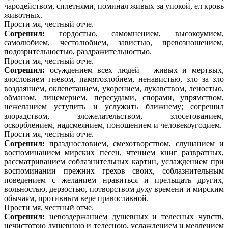
чародейством, сплетнями, поминал живых за упокой, ел кровь
животных.
Прости мя, честный отче.
Согрешил:
гордостью, самомнением, высокоумием,
самолюбием, честолюбием, завистью, превозношением,
подозрительностью, раздражительностью.
Прости мя, честный отче.
Согрешил:
осуждением всех людей – живых и мертвых,
злословием гневом, памятозлобием, ненавистью, зло за зло
воздаянием, оклеветанием, укорением, лукавством, леностью,
обманом, лицемерием, пересудами, спорами, упрямством,
нежеланием уступить и услужить ближнему; согрешил
злорадством, зложелательством, злосетованием,
оскорблением, надсмеянием, поношением и человекоугодием.
Прости мя, честный отче.
Согрешил:
празднословием, смехотворством, слушанием и
воспоминанием мирских песен, чтением книг развратных,
рассматриванием соблазнительных картин, услаждением при
воспоминании прежних грехов своих, соблазнительным
поведением с желанием нравиться и прельщать других,
вольностью, дерзостью, потворством духу времени и мирским
обычаям, противным вере православной.
Прости мя, честный отче.
Согрешил:
невоздержанием душевных и телесных чувств,
нечистотою душевною и телесною, услаждением и медлением