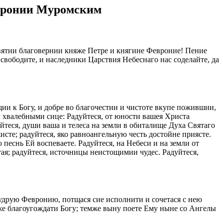
вронии Муромским
ятии благовернии княже Петре и княгине Февроние! Пение
свободите, и наследники Царствия Небеснаго нас соделайте, да
и к Богу, и добре во благочестии и чистоте вкупе пожившии,
 хвалебными сице: Радуйтеся, от юности вашея Христа
теся, души ваша и телеса на земли в обиталище Духа Святаго
исте; радуйтеся, яко равноангельную честь достойне приясте.
 песнь Ей воспеваете. Радуйтеся, на Небеси и на земли от
ая; радуйтеся, источницы неистощимии чудес. Радуйтеся,
емудрую Февронию, потщася сие исполнити и сочетася с нею
же благоугождати Богу; темже выну поете Ему ныне со Ангелы