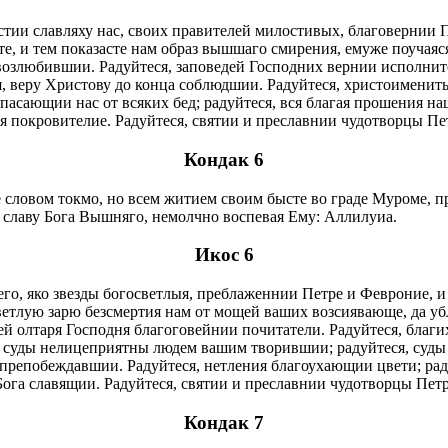
тии славляху нас, своих правителей милостивых, благовернии 
, и тем показасте нам образ вышшаго смирения, емуже поучаяся
возлюбившии. Радуйтеся, заповедей Господних вернии исполните
я, веру Христову до конца соблюдшии. Радуйтеся, христоименит
асающии нас от всяких бед; радуйтеся, вся благая прошения н
я покровителие. Радуйтеся, святии и преславнии чудотворцы Пе
Кондак 6
словом токмо, но всем житием своим бысте во граде Муроме, п
о славу Бога Вышняго, немолчно воспевая Ему: Аллилуиа.
Икос 6
о, яко звезды богосветлыя, преблаженнии Петре и Февроние, и п
светлую зарю безсмертия нам от мощей ваших возсиявающе, да у
ей олтаря Господня благоговейнии почитатели. Радуйтеся, благи
, суды нелицеприятны людем вашим творившии; радуйтеся, суды
 препобеждавшии. Радуйтеся, нетления благоухающии цвети; рад
Бога славящии. Радуйтеся, святии и преславнии чудотворцы Пет
Кондак 7