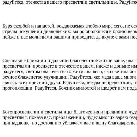
радуйтеся, отечества вашего пресветлии светилъницы. Радуйте
Буря скорбей и напастей, воздвизаемая злобою мира сего, не 
стрелы искушений диавольских: вы бо оболкшеся в броню веры
нейже и нас молитвами вашими приведите, да вкупе с вами по
Слышавше ближнии и дальнии благочестное житие ваше, благов
пресветлыми, просияете в отечестве вашем, идеже и доныне им
радуйтеся, светом благочестнаго жития вашего, яко светила 
вечное блаженство улучившии. Радуйтеся, яко мзда ваша многа 
святых всех приснии друзи. Радуйтеся, звезды непрелестнии, 
прогоняющии. Радуйтеся, Божиих милостей и щедрот нам подат
Богопросвещеннии светильницы благочестия и предивнии чудот
пресветлыя, показа вас, преблаженнии, чудес многих зарею о
припадающе, по достоянию ублажаем вас и выну благодарстве