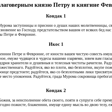
благоверным князю Петру и княгине Фе
Кондак 1
Мурома заступницы и приснии о душах наших молитвенницы, св
новение ко Господу, предстательством вашим от всяких бед нас 
цы Петре и Февроние.
Икос 1
еннии Петре и Февроние, от юности вашея чистую совесть имущи
ое, емуже чудящеся и чудесы вашими озаряеми, зовем вам гласы
дрия хранители и душевныя и телесныя чистоты рачители. Радуй
ественнаго. Радуйтеся, яко во плоти, яко безплотни, вкупе пож
роице предстоите; радуйтеся, яко со безплотными лики трисвятую
е место упокоения. Радуйтеся, града Мурома сокровища пребогат
Кондак 2
 Божия, за неисполнение обета своего, пояти в супруги себе пр
угодно пожисте, блаженнии, имуще едину мысль во двою телу, е