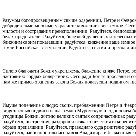
Разумом богопросвещенным свыше одареннии, Петре и Феврон
добродетельми многими украсисте княжение свое земное. Сего
милости и сострадания преисполненнии. Радуйтеся, безпомощн
бедах предстатели. Радуйтеся, болезней душевных и телесных 
ближним своим показавшии; радуйтеся, княжение ваше земное 
земли Российская заступление. Радуйтеся, святии и преславни
Силою благодати Божия укрепляемь, блаженне княже Петре, во
настоянию гордых боляр твоих. Сего ради Бог тя прослави и 
нам же пример хранения закона Божия показуеши подвигом тво
Имуще попечение о людех своих, преблаженнии Петре и Феврони
видя таковыя подвиги ваша, землю Муромскую плодоносием бла
угодницы Божии, житию великих святых сопричастницы; радуй
радуйтеся, нестроения, раздоров и всякаго нечестия искорени
образи преизящнии. Радуйтеся, праведнаго суда рачители; рад
радуйтеся, равноапостольнаго князя Владимира и блаженныя к