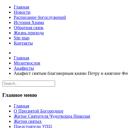
Главная
Новости
Расписание богослужений
История Храма
Обратная связь
Жизнь прихода
Site map
Контакты
Главная
Молитвослов
Акафисты
Акафист святым благоверным князю Петру и княгине Ф
Главное меню
Главная
О Пресвятой Богородице
Житие Святителя Чудотворца Николая
Жития святых
Предстоятели УПЦ