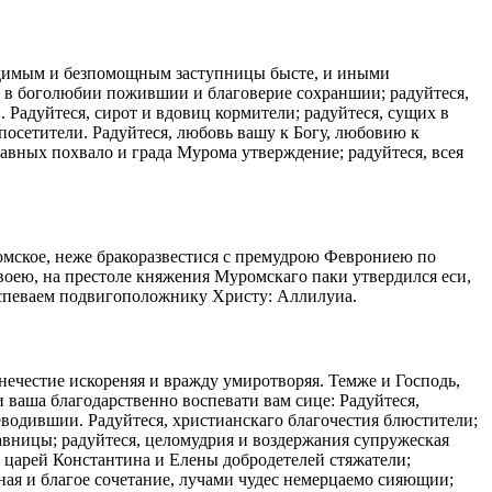
идимым и безпомощным заступницы бысте, и иными
, в боголюбии пожившии и благоверие сохраншии; радуйтеся,
Радуйтеся, сирот и вдовиц кормители; радуйтеся, сущих в
посетители. Радуйтеся, любовь вашу к Богу, любовию к
авных похвало и града Мурома утверждение; радуйтеся, всея
ромское, неже бракоразвестися с премудрою Феврониею по
воею, на престоле княжения Муромскаго паки утвердился еси,
воспеваем подвигоположнику Христу: Аллилуиа.
нечестие искореняя и вражду умиротворяя. Темже и Господь,
ваша благодарственно воспевати вам сице: Радуйтеся,
водившии. Радуйтеся, христианскаго благочестия блюстители;
тавницы; радуйтеся, целомудрия и воздержания супружеская
х царей Константина и Елены добродетелей стяжатели;
ая и благое сочетание, лучами чудес немерцаемо сияющии;