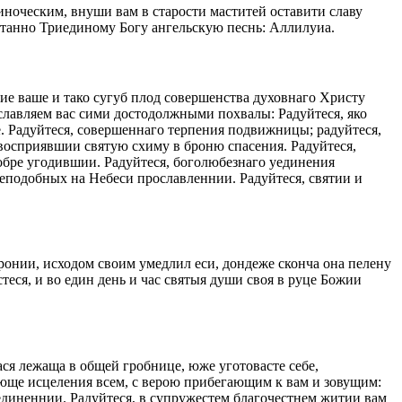
иноческим, внуши вам в старости маститей оставити славу
станно Триединому Богу ангельскую песнь: Аллилуиа.
е ваше и тако сугуб плод совершенства духовнаго Христу
славляем вас сими достодолжными похвалы: Радуйтеся, яко
е. Радуйтеся, совершеннаго терпения подвижницы; радуйтеся,
восприявшии святую схиму в броню спасения. Радуйтеся,
бре угодившии. Радуйтеся, боголюбезнаго уединения
реподобных на Небеси прославленнии. Радуйтеся, святии и
ронии, исходом своим умедлил еси, дондеже сконча она пелену
еся, и во един день и час святыя души своя в руце Божии
ася лежаща в общей гробнице, юже уготовасте себе,
ающе исцеления всем, с верою прибегающим к вам и зовущим:
соединеннии. Радуйтеся, в супружестем благочестнем житии вам