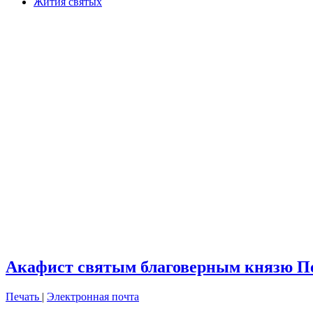
Жития святых
Акафист святым благоверным князю П
Печать
|
Электронная почта