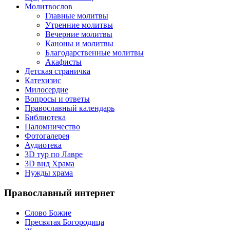
Молитвослов
Главные молитвы
Утренние молитвы
Вечерние молитвы
Каноны и молитвы
Благодарственные молитвы
Акафисты
Детская страничка
Катехизис
Милосердие
Вопросы и ответы
Православный календарь
Библиотека
Паломничество
Фотогалерея
Аудиотека
3D тур по Лавре
3D вид Храма
Нужды храма
Православный интернет
Слово Божие
Пресвятая Богородица