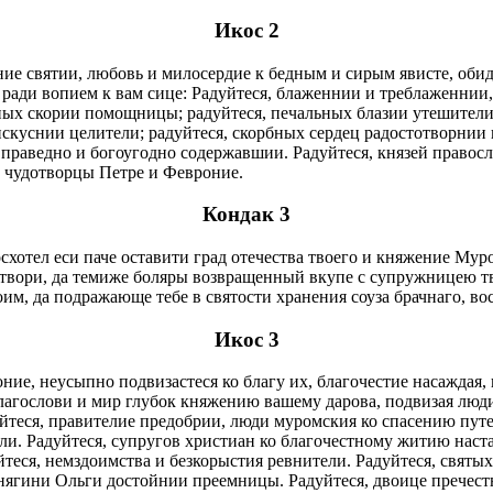
Икос 2
ие святии, любовь и милосердие к бедным и сирым явисте, об
 ради вопием к вам сице: Радуйтеся, блаженнии и треблаженнии
ых скории помощницы; радуйтеся, печальных блазии утешители. 
искуснии целители; радуйтеся, скорбных сердец радостотворнии 
праведно и богоугодно содержавшии. Радуйтеся, князей правосл
и чудотворцы Петре и Февроние.
Кондак 3
схотел еси паче оставити град отечества твоего и княжение Му
сотвори, да темиже боляры возвращенный вкупе с супружницею т
им, да подражающе тебе в святости хранения соуза брачнаго, 
Икос 3
е, неусыпно подвизастеся ко благу их, благочестие насаждая, 
гослови и мир глубок княжению вашему дарова, подвизая люди 
теся, правителие предобрии, люди муромския ко спасению путе
тели. Радуйтеся, супругов христиан ко благочестному житию нас
уйтеся, немздоимства и безкорыстия ревнители. Радуйтеся, святы
нягини Ольги достойнии преемницы. Радуйтеся, двоице пречестн