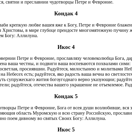
ся, святии и преславнии чудотворцы Петре и Февроние.
Кондак 4
ослаби крепкую любве вашея яже к Богу, Петре и Февроние блаже
 Христовы, в мире глубоце преидосте многомятежную пучину жит
ем Богу: Аллилуиа.
Икос 4
ернии Петре и Февроние, прославляху человеколюбца Бога, даро
ена ваша честны, и подвиги ваша воспеваются похвалами сими: 
богосветлая, просиявшии. Радуйтеся, милостынею и молитвами Н
на Небесех есть; радуйтеся, яко радость ваша вечна во светлост
путь супружескаго жития богоугоднаго верно указующии; радуйте
ели; радуйтеся, отечества вашего украшение не отъемлемое. Ра
Кондак 5
ворцы Петре и Февроние, Бога от всея души возлюбивше, вся за
заряющия область Муромскую и всю страну Российскую, прослав
нно поем дивному во святых Своих Богу: Аллилуиа.
Икос 5