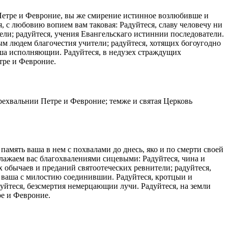
Петре и Февроние, вы же смирение истинное возлюбивше и
, с любовию вопием вам таковая: Радуйтеся, славу человечу ни
ли; радуйтеся, учения Евангельскаго истиннии последователи.
ым людем благочестия учители; радуйтеся, хотящих богоугодно
аша исполняющии. Радуйтеся, в недузех страждущих
тре и Февроние.
рехвальнии Петре и Февроние; темже и святая Церковь
амять ваша в нем с похвалами до днесь, яко и по смерти своей
блажаем вас благохвалениями сицевыми: Радуйтеся, чина и
х обычаев и преданий святоотеческих ревнители; радуйтеся,
 ваша с милостию соединившии. Радуйтеся, кротцыи и
уйтеся, безсмертия немерцающии лучи. Радуйтеся, на земли
ре и Февроние.