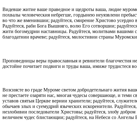
Видевше житие ваше праведное и щедроты ваша, людие муромс
похвалы человеческия небрегше, гордынею неуязвлени пребысте
во что же вменившии; радуйтеся, смирение Христово усердно 
Радуйтеся, раби Бога Вышняго, волю Его сотворшии; радуйтес
жити богомудрии наставницы. Радуйтеся, молитвами вашими сп
благодатнии врачеве; радуйтеся, милостивии страны Муромски
Проповедницы веры православныя и ревнители благочестия не 
достойне почитает подвиги и труды ваша, имиже трудистеся в
Возсиясте во граде Муроме светом добродетельнаго жития вашег
не престаете озаряти нас, многая чудесы совершающе, и теми 
уставов святыя Церкве вернии хранители; радуйтеся, служител
обычаев злых и суемудрий языческих искоренители. Радуйтеся
незлобивии последователи Христовы; радуйтеся, злобу добром
величием чудес блистающии; радуйтеся, на Небеси со Ангелы 