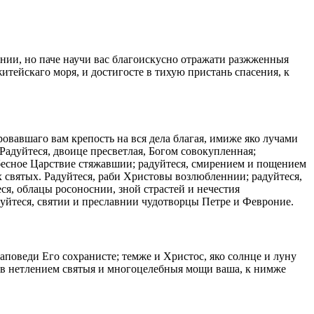
ннии, но паче научи вас благоискусно отражати разжженныя
ейскаго моря, и достигосте в тихую пристань спасения, к
вавшаго вам крепость на вся дела благая, имиже яко лучами
Радуйтеся, двоице пресветлая, Богом совокупленная;
ебесное Царствие стяжавшии; радуйтеся, смирением и пощением
ех святых. Радуйтеся, раби Христовы возлюбленнии; радуйтеся,
ся, облацы росоноснии, зной страстей и нечестия
дуйтеся, святии и преславнии чудотворцы Петре и Февроние.
поведи Его сохранисте; темже и Христос, яко солнце и луну
ив нетлением святыя и многоцелебныя мощи ваша, к нимже