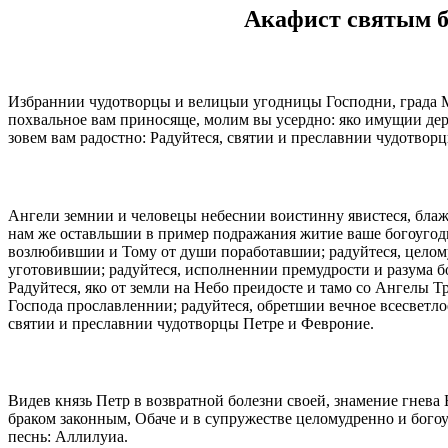
Акафист святым 
Избраннии чудотворцы и велицыи угодницы Господни, града 
похвальное вам приносяще, молим вы усердно: яко имущии дерз
зовем вам радостно: Радуйтеся, святии и преславнии чудотвор
Ангели земнии и человецы небеснии воистинну явистеся, блаж
нам же оставльшии в пример подражания житие ваше богоугодн
возлюбившии и Тому от души поработавшии; радуйтеся, целому
уготовившии; радуйтеся, исполненнии премудрости и разума бож
Радуйтеся, яко от земли на Небо преидосте и тамо со Ангелы Т
Господа прославленнии; радуйтеся, обретшии вечное всесветло
святии и преславнии чудотворцы Петре и Февроние.
Видев князь Петр в возвратной болезни своей, знамение гнева
браком законным, Обаче и в супружестве целомудренно и бого
песнь: Аллилуиа.