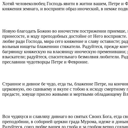
Хотяй человеколюбец Господь явити в житии вашем, Петре и Ф
княжения земнаго, и восприяти образ иноческий, в немже под
Новую благодать Божию во иночестем пострижении приемше, п
принесосте, и мзду преподобных достойне от Него восприясте
любве ради Господа, мира сего княжение и славу остависте; р
вольныя нищеты блаженнии стяжатели. Радуйтеся, прежде конч
багряницу княжескую на власяницу иноческую пременившии; р
взыскатели; радуйтеся, спасительнаго безмолвия любители. Ра
преславнии чудотворцы Петре и Февроние.
Странное и дивное бе чудо, егда ты, блаженне Петре, на конч
церковную, ею сшиваему и вкупе с тобою к исходу смертному п
предасте, зовуще присно живыми и мертвыми обладающему Вл
Вси чудяхуся и славляху дивнаго во святых Своих Бога, егда с
преподобнии, в соборней церкви града Мурома, идеже и донын
Радуйтеся, союз любве вашея до гроба и за гробом верно сохра