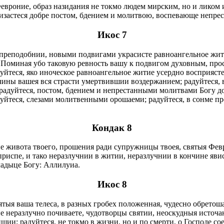
евроние, образ назидания не токмо людем мирским, но и ликом 
визастеся добре постом, бдением и молитвою, воспевающе непре
Икос 7
реподобнии, новыми подвигами украсисте равноангельное жити
. Поминая убо таковую ревность вашу к подвигом духовным, про
адуйтеся, яко иноческое равноангельное житие усердно восприяст
ины вашея вся страсти умертвившии воздержанием; радуйтеся, 
адуйтеся, постом, бдением и непрестанными молитвами Богу до
дуйтеся, слезами молитвенными орошаеми; радуйтеся, в сонме п
Кондак 8
ине живота твоего, прошения ради супружницы твоея, святыя Фев
риспе, и тако неразлучнии в житии, неразлучнии в кончине явист
адыце Богу: Аллилуиа.
Икос 8
вятыя ваша телеса, в разных гробех положенная, чудесно обретош
е неразлучно почиваете, чудотворцы святии, неоскудныя источ
ншии; радуйтеся, не токмо в жизни, но и по смерти, о Господе 