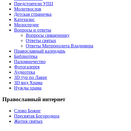
Предстоятели УПЦ
Молитвослов
Детская страничка
Катехизис
Милосердие
Вопросы и ответы
Вопросы священнику
Ответы святых
Ответы Митрополита Владимира
Православный календарь
Библиотека
Паломничество
Фотогалерея
Аудиотека
3D тур по Лавре
3D вид Храма
Нужды храма
Православный интернет
Слово Божие
Пресвятая Богородица
Жития святых